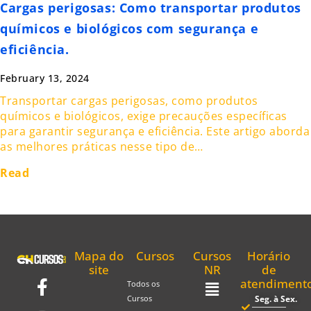
Cargas perigosas: Como transportar produtos
químicos e biológicos com segurança e
eficiência.
February 13, 2024
Transportar cargas perigosas, como produtos
químicos e biológicos, exige precauções específicas
para garantir segurança e eficiência. Este artigo aborda
as melhores práticas nesse tipo de…
Read
Mapa do
Cursos
Cursos
Horário
site
NR
de
atendiment
Todos os
Seg. à Sex.
Cursos