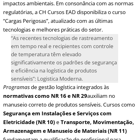
impactos ambientais. ⁢Em⁢ consonância⁢ com as normas
regulatórias, a CH Cursos EAD ⁢disponibiliza o curso
“Cargas Perigosas”, atualizado com as últimas
‌tecnologias ‍e​ melhores práticas do setor.
“As recentes ⁣tecnologias de rastreamento⁣
em‌ tempo real e recipientes com controle
de‍ temperatura ​têm elevado
significativamente os padrões⁤ de segurança
e eficiência na ‌logística ⁢de produtos⁤
sensíveis”: Logistica Moderna.
Programas
de gestão logística integrados⁤ às
normativas como​ NR 16 ⁤e NR 29
auxiliam no‍
manuseio ⁤correto de produtos sensíveis. ⁢Cursos ⁢como
Segurança‍ em Instalações e ⁣Serviços ‍com
Eletricidade (NR 10)
e⁣
Transporte, Movimentação,
Armazenagem e ⁣Manuseio de Materiais (NR 11)
fundamentam a qualificação ⁣do⁣ profissional⁢ para