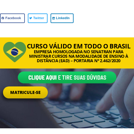
Facebook
Twitter
LinkedIn
CURSO VÁLIDO EM TODO O BRASIL
EMPRESA HOMOLOGADA NO SENATRAN PARA
MINISTRAR CURSOS NA MODALIDADE DE ENSINO À
DISTÂNCIA (EAD) – PORTARIA N° 2.462/2020
MATRICULE-SE