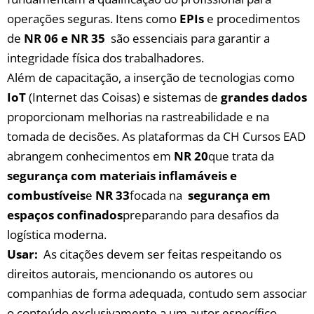
operações ⁢seguras.‌ Itens ‌como
EPIs
e procedimentos
de
NR⁣ 06 e ​NR 35
⁤ são essenciais ⁢para garantir a‍
integridade física dos ‍trabalhadores.
Além‌ de capacitação, ‌a inserção​ de tecnologias como
IoT
(Internet das​ Coisas)‍ e sistemas de
grandes ‍dados
proporcionam melhorias na rastreabilidade‌ e ⁢na​
tomada⁣ de decisões. As plataformas da CH⁢ Cursos EAD
abrangem conhecimentos ⁤em‌
NR ⁢20
que ⁢trata da
segurança com materiais inflamáveis e
combustíveis
e​
NR 33
focada na ⁤
segurança⁣ em
espaços confinados
preparando para ⁣desafios‍ da
logística moderna.
Usar:
‌ As citações devem ser feitas respeitando os
direitos autorais, mencionando ⁤os autores ou
companhias de forma adequada,⁤ contudo sem associar
o conteúdo exclusivamente ‍a um autor​ específico.