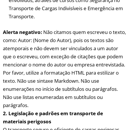
‌envolvidos,‌ através de cursos como Segurança no
Transporte de Cargas Indivisíveis e Emergência em
Transporte.
Alerta negativo:
Não​ citamos⁢ quem⁤ escreveu o texto,
⁢como: Autor: (Nome ⁣do‌ Autor),‍ pois os textos são
‍atemporais⁤ e não devem⁣ ser vinculados a um ⁢autor
que o escreveu, com exceção ⁣de citações que podem
mencionar o⁣ nome do ​autor ou empresa entrevistada.
‌Por favor, ⁤utilize a formatação ⁢HTML⁤ para estilizar​ o
texto. ‍Não use sintaxe​ Markdown.⁣ Não use⁣
enumerações no⁣ início de ⁤subtítulos ou parágrafos.‍
Não ⁢use listas enumeradas em subtítulos ou
parágrafos.
2.⁣ Legislação‌ e padrões em ‍transporte de
materiais‌ perigosos
O transporte seguro e ‍eficiente de⁢ cargas perigosas,