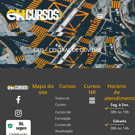
FAQ – CENTRAL DE DÚVIDAS
Mapa do
Cursos
Cursos
Horário
site
NR
de
atendiment
Todos os
Seg. à Sex.
Cursos
08h às 19h
Cursos de
Formação
Sábado
SSL
Cursos de
seguro
08h às 14h
Atualização
Certificado: