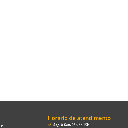
R
Horário de atendimento
Seg. à Sex.
08h às 19h
06