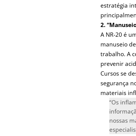
estratégia i
‍principalmen
2.⁢ “Manusei
A NR-20 é um
manuseio de‍ 
trabalho. A 
prevenir ‌aci
Cursos ⁣se d
segurança ⁤n
materiais⁣ in
“Os infla
informação
nossas ma
especialis