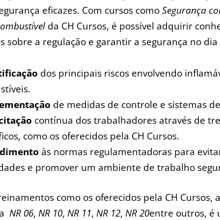
segurança eficazes. Com cursos como
Segurança com
combustível
da CH⁤ Cursos, é possível adquirir conh
sobre‍ a regulação e garantir a segurança no dia ​
tificação
dos principais riscos envolvendo inflamá
tíveis.
lementação
de medidas de controle e‌ sistemas d
citação
contínua dos trabalhadores através de t
icos, ​como ⁤os oferecidos ⁤pela CH​ Cursos.
ndimento
às normas regulamentadoras para⁤ evitar
dades ⁢e promover um⁣ ambiente de trabalho segu
⁤treinamentos como os oferecidos‍ pela CH Cursos,
a ⁣
NR 06
,
NR 10
,
NR ⁣11
,
NR 12
,
NR ⁤20
entre outros, é