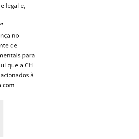
 legal e,
”
ança no
ente de
mentais para
qui que ‍a CH
acionados⁢ à
a com