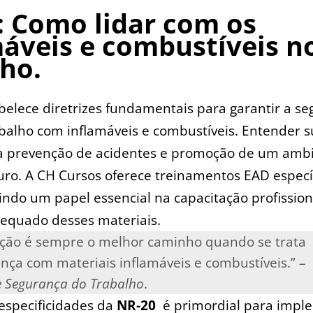
 Como ⁢lidar com ​os‍
máveis e combustíveis n
lho.
belece diretrizes fundamentais para garantir​ a s
alho com inflamáveis‍ e ‍combustíveis. ⁤Entender 
 a prevenção de⁣ acidentes e ‍promoção de um amb
uro. A‍ CH Cursos oferece treinamentos EAD específ
ndo‍ um ⁢papel essencial na‍ capacitação profission
quado desses ⁣materiais.
ção é sempre o melhor caminho‍ quando ‌se‍ trata
ça com materiais ‌inflamáveis ⁣e combustíveis.”⁤ –
 Segurança‌ do Trabalho
.
especificidades da
NR-20
​ é primordial para imp