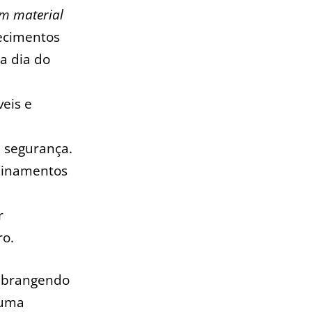
⁣ material
ecimentos‍
a ⁣dia do
veis e
e segurança.
reinamentos
‍
ro.
 abrangendo
 uma