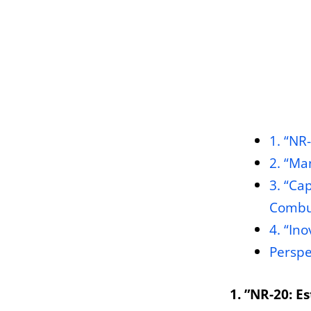
1. “NR
2. “Ma
3. “Ca
Combus
4. “In
Perspe
1. ⁢”NR-20: 