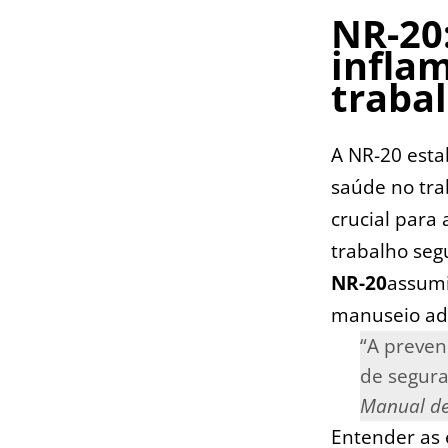
NR-20:
infla
traba
A ⁤NR-20 esta
saúde no trab
crucial para
trabalho seg
NR-20
assumi
manuseio ade
“A preven
de seguran
Manual de
Entender as 