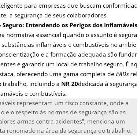
nteligente para empresas que buscam conformidade​
te, a segurança de ⁣seus‌ colaboradores.
o Seguro: Entendendo ⁢os Perigos dos Inflamáveis
a normativa ⁤essencial‍ quando ‍o assunto é​ segur
substâncias inflamáveis‍ e combustíveis​ no ⁤ambi
conscientização e‌ a formação adequada são funda
dentes e garantir um local⁤ de trabalho seguro. É ⁤a
estaca,⁤ oferecendo‍ uma gama completa de
EADs
rel
o trabalho, incluindo a
NR 20
dedicada à seguranç
flamáveis ⁤e combustíveis.
máveis representam um‌ risco constante,⁢ onde a
 ‌e​ o respeito às normas ‍de ⁣segurança⁤ são⁤ as
iores armas⁤ contra acidentes”, menciona um
ta⁣ renomado⁢ na área da‌ segurança‌ do trabalho.