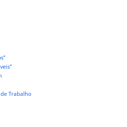
os”
veis”
m
e de Trabalho