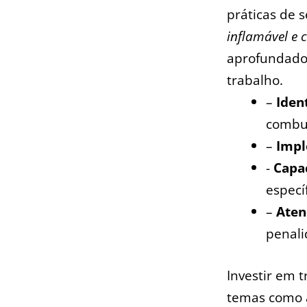
práticas de 
inflamável e 
aprofundados 
trabalho.
–
Iden
combus
–
Imp
-‌
Capa
específ
–
Ate
penali
Investir em 
temas​ como 