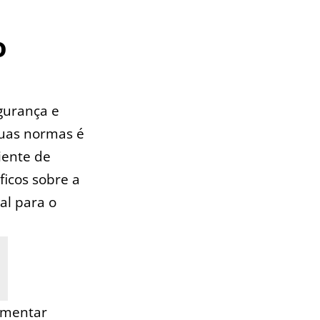
o
egurança e
‍suas normas é
iente de
icos ⁢sobre a
al para o
lementar