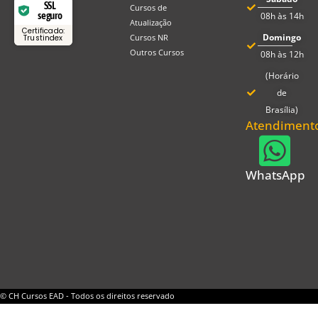
SSL
Cursos de
seguro
08h às 14h
Atualização
Certificado:
Domingo
Cursos NR
Trustindex
Outros Cursos
08h às 12h
(Horário
de
Brasília)
Atendiment
WhatsApp
© CH Cursos EAD - Todos os direitos reservado