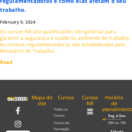
regulamentadoras e como elas afetam o seu
trabalho.
February 9, 2024
Os cursos NR são qualificações obrigatórias para
garantir a segurança e saúde no ambiente de trabalho.
As normas regulamentadoras são estabelecidas pelo
Ministério do Trabalho…
Read
Mapa do
Cursos
Cursos
Horário
site
NR
de
atendiment
Todos os
Seg. à Sex.
Cursos
08h às 19h
Cursos de
Formação
Sábado