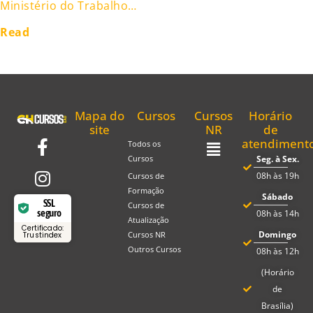
Ministério do Trabalho…
Read
Mapa do
Cursos
Cursos
Horário
site
NR
de
atendiment
Todos os
Seg. à Sex.
Cursos
08h às 19h
Cursos de
Formação
Sábado
SSL
Cursos de
seguro
08h às 14h
Atualização
Certificado:
Domingo
Cursos NR
Trustindex
Outros Cursos
08h às 12h
(Horário
de
Brasília)