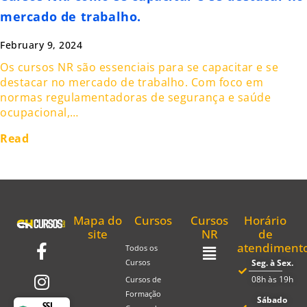
mercado de trabalho.
February 9, 2024
Os cursos NR são essenciais para se capacitar e se
destacar no mercado de trabalho. Com foco em
normas regulamentadoras de segurança e saúde
ocupacional,…
Read
Mapa do
Cursos
Cursos
Horário
site
NR
de
atendiment
Todos os
Seg. à Sex.
Cursos
08h às 19h
Cursos de
Formação
Sábado
SSL