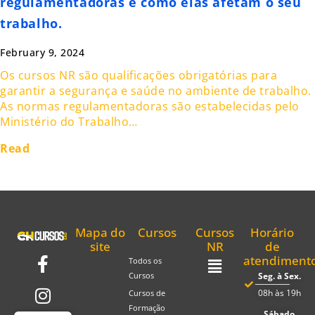
regulamentadoras e como elas afetam o seu
trabalho.
February 9, 2024
Os cursos NR são qualificações obrigatórias para
garantir a segurança e saúde no ambiente de trabalho.
As normas regulamentadoras são estabelecidas pelo
Ministério do Trabalho…
Read
Mapa do
Cursos
Cursos
Horário
site
NR
de
atendiment
Todos os
Seg. à Sex.
Cursos
08h às 19h
Cursos de
Formação
Sábado