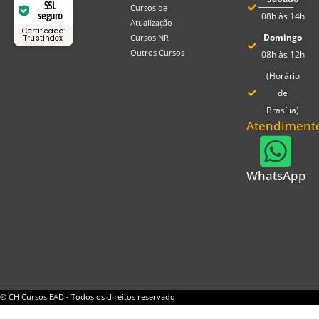
SSL
Cursos de
seguro
08h às 14h
Atualização
Certificado:
Domingo
Cursos NR
Trustindex
Outros Cursos
08h às 12h
(Horário
de
Brasília)
Atendiment
WhatsApp
© CH Cursos EAD - Todos os direitos reservado