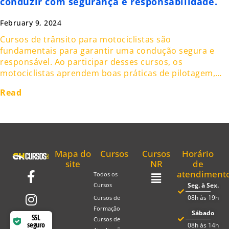
conduzir com segurança e responsabilidade.
February 9, 2024
Cursos de trânsito para motociclistas são
fundamentais para garantir uma condução segura e
responsável. Ao participar desses cursos, os
motociclistas aprendem boas práticas de pilotagem,…
Read
Mapa do
Cursos
Cursos
Horário
site
NR
de
atendiment
Todos os
Seg. à Sex.
Cursos
08h às 19h
Cursos de
Formação
Sábado
SSL
Cursos de
seguro
08h às 14h