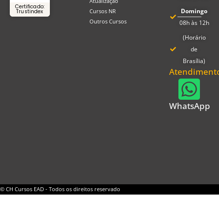
Atualização
Certificado:
Domingo
Cursos NR
Trustindex
Outros Cursos
08h às 12h
(Horário
de
Brasília)
Atendiment
WhatsApp
© CH Cursos EAD - Todos os direitos reservado