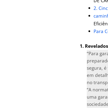
DE CA
2. Cin
camin
Eficiê
Para ⁢
1. Revelado
“Para gar
preparado
segura, é
em detalh
‌no transp
“A normat
uma garan
sociedade