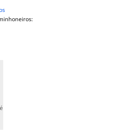
os
minhoneiros:
 é