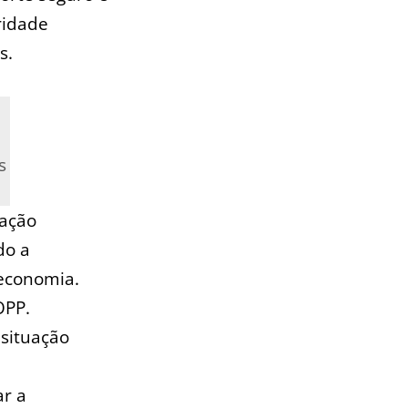
ridade
s.
s
iação
do a
 economia.
OPP.
 situação
r⁣ a