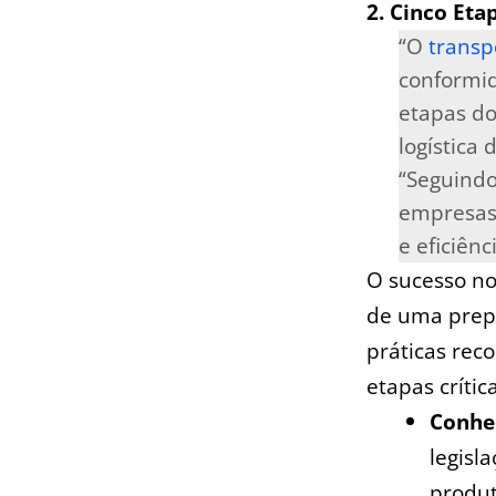
2. Cinco Eta
“O
transp
conformi
etapas do 
logística⁣
“Seguindo
empresas 
e⁢ eficiênc
O sucesso n
de uma prep
práticas rec
etapas crític
Conhec
legisl
produt