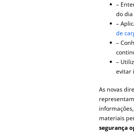
– Ente
do dia 
– Apli
de car
– Conh
contin
– Util
evitar
As ‍novas dir
representam 
informações, 
materiais pe
segurança o