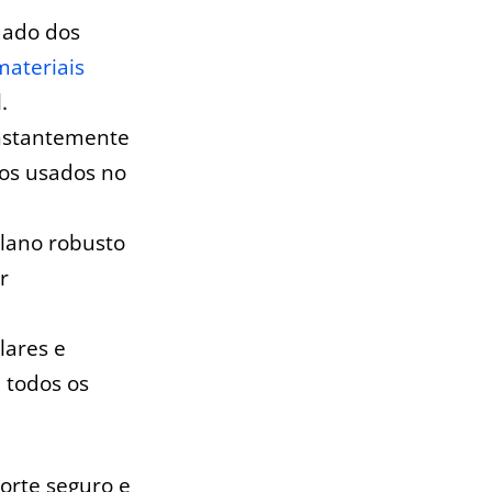
uado dos
materiais
.
onstantemente
tos usados no
lano robusto
r
lares e
 todos os
porte seguro e