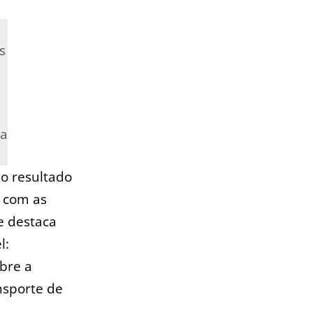
s
ça
 o resultado
 com as
e destaca
l:
bre a
ansporte de