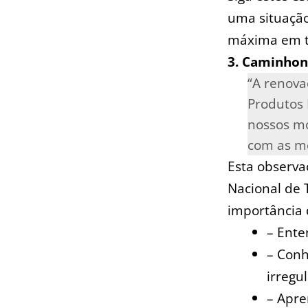
uma situação
máxima em to
3. Caminhon
“A renova
Produtos P
nossos⁣ m
com as me
Esta observa
Nacional de 
importância 
– ⁣Ent
– Conh
irregul
– Apre