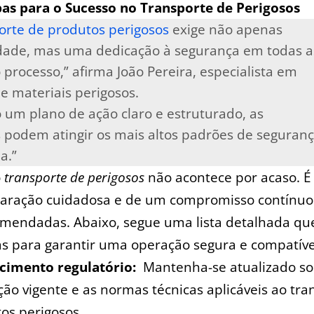
pas para o Sucesso no Transporte de Perigosos
orte de produtos perigosos
exige não apenas
dade, mas uma dedicação à segurança em todas a
processo,” afirma João Pereira, ​especialista em
 de materiais perigosos.
 um plano de ação claro e estruturado, as
‍podem‌ atingir os mais altos padrões ‌de⁢ seguran
ia.”
o
transporte de perigosos
não acontece por acaso. ‍É
aração cuidadosa e de um compromisso contínuo
omendadas. Abaixo,⁣ segue uma lista detalhada qu
as para garantir uma operação⁤ segura e ​compatíve
imento⁣ regulatório:
‍ Mantenha-se atualizado so
ação vigente e as normas técnicas aplicáveis ao tr
os perigosos.