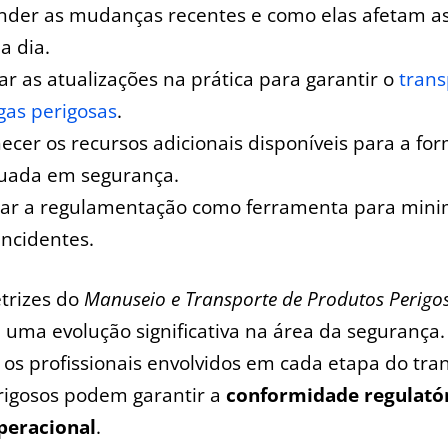
nder as mudanças recentes e ⁤como elas afetam a
a dia.
car as atualizações na prática para garantir o
trans
gas perigosas
.
ecer os​ recursos adicionais disponíveis para a fo
uada⁤ em segurança.
izar ⁢a regulamentação como ferramenta para minimi
 incidentes.
etrizes do
Manuseio e Transporte de ‍Produtos Perigo
⁣uma evolução significativa na área ⁢da segurança
os profissionais envolvidos ⁢em cada ‌etapa do tra
rigosos podem garantir a
conformidade regulató
peracional
.