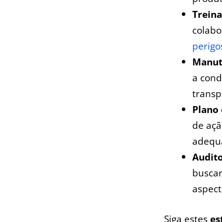
Trein
colabo
perigo
Manut
a cond
transp
Plano
de açã
adequ
Audito
buscar
aspect
Siga estes
es