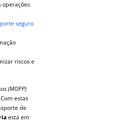
s operações
porte seguro
rmação
zar⁤ riscos e
sos (MOPP)
. Com estas
nsporte⁤ de
ria
está ⁤em